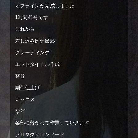
オフラインが完成しました
1時間41分です
これから
差し込み部分撮影
グレーディング
エンドタイトル作成
top
トップページ
整音
screening theater
上映劇場
劇伴仕上げ
ミックス
teaser
ティザー予告
など
information
お知らせ
各部に分かれて作業していきます
introduction
作品紹介
プロダクションノート