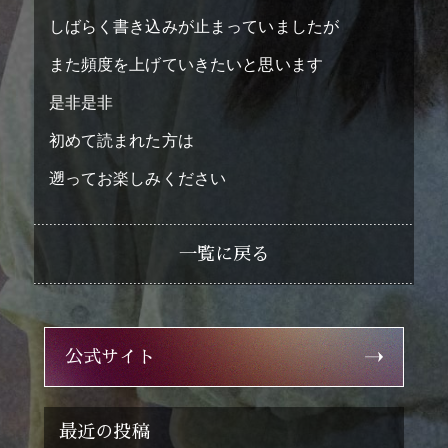
story
しばらく書き込みが止まっていましたが
ストーリー
また頻度を上げていきたいと思います
cast
キャスト
是非是非
staff
スタッフ
初めて読まれた方は
sponsorship
協賛
遡ってお楽しみください
一覧に戻る
公式サイト
最近の投稿