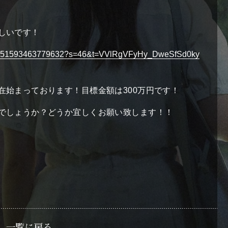
?
作品紹介
introduction
しいです！
ストーリー
story
1724051593463779632?s=46&t=VVlRgVFyHy_DweSfSd0ky
キャスト
cast
在始まっております！目標金額は300万円です！
スタッフ
staff
でしょうか？どうか宜しくお願い致します！！
協賛
sponsorship
1
一覧に戻る