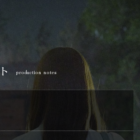
ト
production notes
トップページ
top
上映劇場
screening theater
ティザー予告
teaser
お知らせ
information