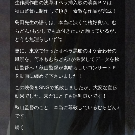
生作詞作曲の浅草オペラ挿入歌の演奏ＰＶは、
秋山監督に制作して頂き、素敵な作品が完成！
島田先生の語りは、本当に渋くて格好良い。む
らどん♪も少しでも近付きたいと願っているが、
top
トップページ
どうも無理らしい(^^;;
更に、東京で行ったオペラ黒船のオケ合わせの
screening theater
上映劇場
風景を、何本もむらどん♪が撮影してデータを秋
teaser
ティザー予告
山監督へ！秋山監督が素晴らしいコンサートＰ
Ｒ動画に纏めて下さいました！
information
お知らせ
この映像をSNSで拡散しましたが、大変な宣伝
効果でした。未だにとても評判良いです！
introduction
作品紹介
秋山監督のこと、本当に尊敬しているむらどん♪
story
ストーリー
です。
続く
cast
キャスト