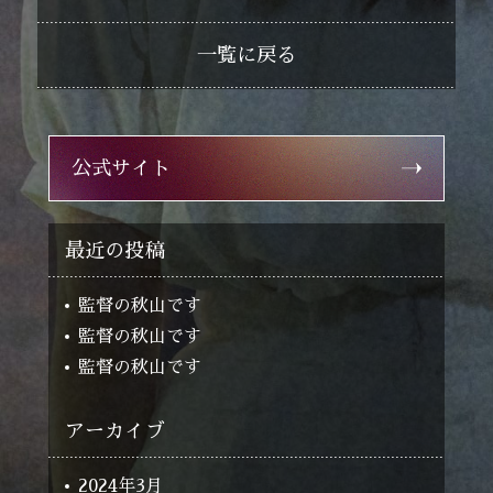
staff
スタッフ
一覧に戻る
sponsorship
協賛
公式サイト
最近の投稿
監督の秋山です
監督の秋山です
監督の秋山です
アーカイブ
2024年3月