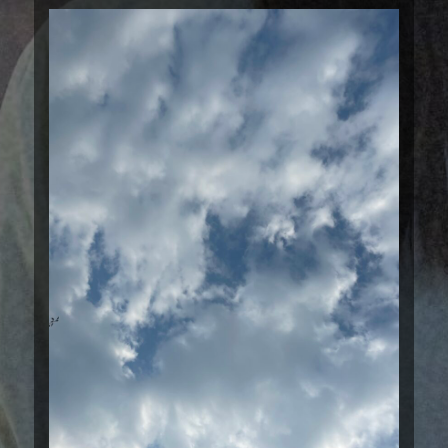
teaser
ティザー予告
information
お知らせ
introduction
作品紹介
story
ストーリー
cast
キャスト
staff
スタッフ
sponsorship
協賛