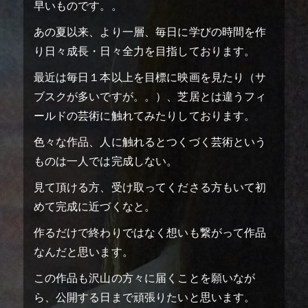
早いものです。。
あの夏以来、より一層、毎日に学びの時間を作
り日々成長・日々全力を目指しております。
最近は毎日１本以上を目標に映画を見たり（サ
ブスクが多いですが。。）、芝居とは違うフィ
ールドの芸術に触れてみたりしております。
色々な作品、人に触れるとつくづく芸術という
ものは一人では完成しない。
見て頂ける方、受け取ってくださる方もいて初
めて完成に近づくなと。
作るだけで終わりではなく想いも繋がって作品
なんだと思います。
top
トップページ
この作品も沢山の方々に届くことを願いなが
screening theater
上映劇場
ら、公開する日まで頑張りたいと思います。