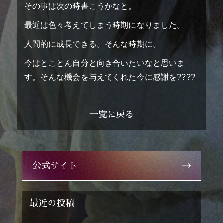
その事は次の時書こうかなと。
story
ストーリー
最近は色々考えてしまう時期になりました。
cast
キャスト
人間的に成長できる。そんな時期に。
staff
スタッフ
今はとことん自分と向き合いたいなと思いま
す。そんな機会を与えてくれた今に感謝を????
sponsorship
協賛
一覧に戻る
公式サイト
最近の投稿