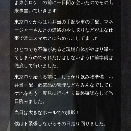
よ東京ロケ！の前に一日間が空いたのでその出
来事書いていきます！
東京ロケからはお弁当の手配や車の手配、マネ
ージャーさんとの連絡のやり取りなどが主な仕
事で常にスマホとにらめっこしてました
ひとつでも不備があると現場自体がやはり滞っ
てしまうのでそれだけはしないように前準備は
top
トップページ
徹底して行いました。
screening theater
上映劇場
東京ロケ始まる前に、しっかり飲み物準備、お
弁当手配、必需品の管理などをみんなでしてロ
teaser
ティザー予告
ケ地をもう一度見に行ったり最終確認をして当
日臨みました。
information
お知らせ
当日は大きなホールでの撮影！
introduction
作品紹介
僕はド緊張しながらその日走り回りました。