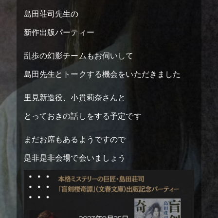
島田荘司先生の
新作出版パーティー
乱歩の幻影チームもお伺いして
top
トップページ
島田先生とトークする機会をいただきました
screening theater
上映劇場
里見新造役、小貫莉奈さんと
teaser
ティザー予告
とっておきの話しをする予定です
まだお席もあるようですので
information
お知らせ
是非是非会場で会いましょう
introduction
作品紹介
story
ストーリー
cast
キャスト