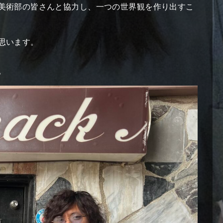
美術部の皆さんと協力し、一つの世界観を作り出すこ
ストーリー
story
思います。
キャスト
cast
。
スタッフ
staff
協賛
sponsorship