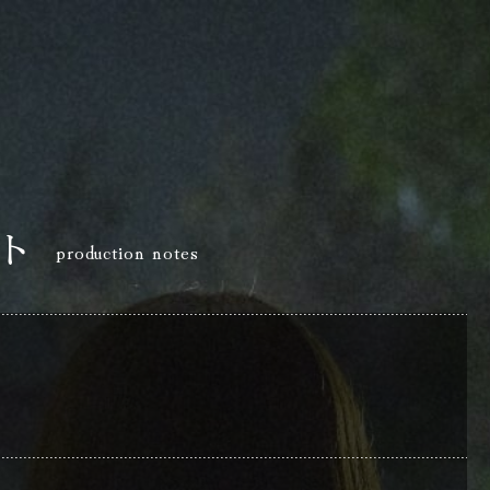
ト
production notes