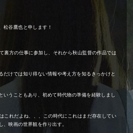
、松谷鷹也と申します！
して裏方の仕事に参加し、それから秋山監督の作品では
トップページ
top
るだけでは知り得ない情報や考え方を知るきっかけと
上映劇場
screening theater
ということもあり、初めて時代物の準備を経験しまし
ティザー予告
teaser
お知らせ
information
のはこれだよね、、、この時代にこれはまだ存在してい
し、映画の世界観を作り出す。
作品紹介
introduction